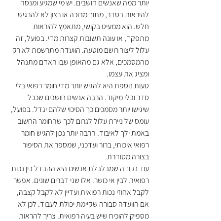
יותר ממה שאנשים חושבים. יש מי שמגיע ומנסה 
להיראות בסדר, מתוך מבוכה או רצון לא להרגיש 
חלש. הוא ממעיט בקושי, מתאמץ להיראות 
מתפקד, או עונה תשובות קצרות מדי. בפועל, זה 
עלול ליצור רושם מוטעה. הוועדה מתרשמת לא רק 
מהמסמכים, אלא גם מהאופן שבו האדם מתנהל 
ומציג את עצמו.
טעות נוספת היא להגיש יותר מדי חומר רפואי בלי 
סדר ובלי מיקוד. הרבה אנשים חושבים שככל 
שיגישו יותר מסמכים כך הסיכוי שלהם יגדל. בפועל, 
עומס של ניירת עלול לגרום לכך שהחומר החשוב 
באמת ילך לאיבוד. הרבה יותר נכון להגיש חומר 
רפואי איכותי, ברור ועדכני, שמספר את הסיפור 
בצורה מסודרת.
עוד נקודה שמבלבלת אנשים היא ההבדל בין נכות 
רפואית לבין אי כושר. אלו שני דברים שונים. אפשר 
לקבל אחוזי נכות רפואית ועדיין לא לקבל קצבה, 
אם הוועדה סבורה שקיימת יכולת לעבוד. לכן לא 
מספיק להוכיח שיש בעיה רפואית. צריך להראות 