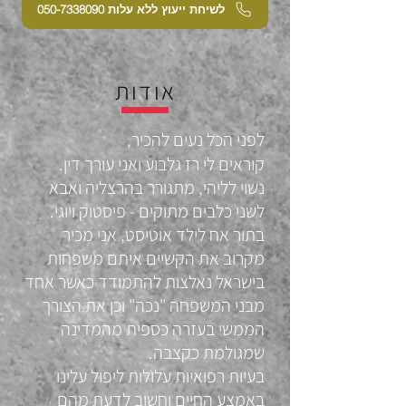
לשיחת ייעוץ ללא עלות 050-7338090
אודות
לפני הכל נעים להכיר,
קוראים לי רז גלבוע ואני עורך דין.
נשוי לליהי, מתגורר בהרצליה ואבא
לשני כלבים מתוקים - פיסטוק ויוגי.
בתור אח לילד אוטיסט, אני מכיר
מקרוב את הקשיים איתם משפחות
בישראל נאלצות להתמודד כאשר אחד
מבני המשפחה "נכה" וכן את הצורך
הממשי בעזרה כספית מהמדינה
שמגולמת כקצבה.
בעיות רפואיות עלולות ליפול עלינו
באמצע החיים וחשוב לדעת מהם