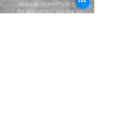
לשיחת ייעוץ ללא עלות אל תהססו
ליצור איתי קשר בטלפון האישי שלי
050-7338090
פרטים ליצירת קשר
טלפון
050-7338090
דוא"ל
razglaw@gmail.com
כתובת
הדסים 30 הוד השרון
צרו קשר ע"י מילוי הטופס הבא:
שם מלא