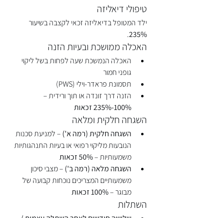
טיפולי דיאליזה
ילד המטופל בדיאליזה זכאי לקצבה בשיעור 
.
235%
האכלה ממושכת ובעיות הזנה
האכלה הנמשכת שעה לפחות בשל ליקוי 
גופני חמור
תסמונת פראדר-וילי (PWS)
הזנה דרך זונדה או תוך ורידית – 
100%-235% זכאות
השגחה חלקית ומלאה
השגחה חלקית (רמה א')
 – למניעת סכנות 
הנובעות מליקוי רפואי או בעיות התנהגותיות 
משמעותיות – 
50% זכאות
השגחה מלאה (רמה ב')
 – מצבי סיכון 
משמעותיים המצריכים נוכחות קבועה של 
מבוגר – 
100% זכאות
השתלות