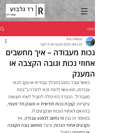
פוסט
Raz Gilboa
19 באוק׳ 2025
זמן קריאה 2 דקות
נכות מעבודה – איך מחשבים
אחוזי נכות וגובה הקצבה או
המענק
כאשר עובד נפגע במהלך עבודתו או עקב תנאי 
עבודתו, הוא עשוי להיות זכאי להכרה ב"נכות 
מעבודה". ההכרה הזו יכולה להוביל לשתי תוצאות 
עיקריות: 
קצבת נכות חודשית
 או 
מענק חד־פעמי
, 
בהתאם לאחוזי הנכות שנקבעים לו.
במאמר זה נבין 
מי נחשב לנפגע עבודה
, איך 
נקבעים אחוזי הנכות
, וכיצד 
מחושב גובה הקצבה 
או המענק
 בפועל.